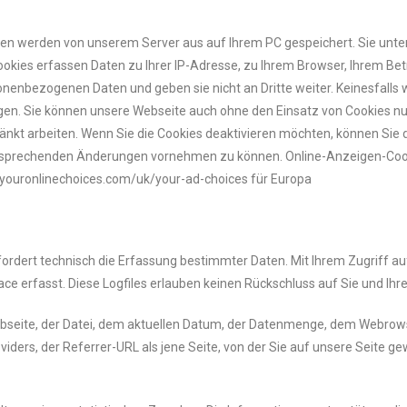
ien werden von unserem Server aus auf Ihrem PC gespeichert. Sie unter
okies erfassen Daten zu Ihrer IP-Adresse, zu Ihrem Browser, Ihrem Bet
sonenbezogenen Daten und geben sie nicht an Dritte weiter. Keinesfall
gen. Sie können unsere Webseite auch ohne den Einsatz von Cookies n
nkt arbeiten. Wenn Sie die Cookies deaktivieren möchten, können Sie da
 entsprechenden Änderungen vornehmen zu können. Online-Anzeigen-Coo
.youronlinechoices.com/uk/your-ad-choices für Europa
rfordert technisch die Erfassung bestimmter Daten. Mit Ihrem Zugriff 
e erfasst. Diese Logfiles erlauben keinen Rückschluss auf Sie und Ihr
eite, der Datei, dem aktuellen Datum, der Datenmenge, dem Webrows
ers, der Referrer-URL als jene Seite, von der Sie auf unsere Seite gew